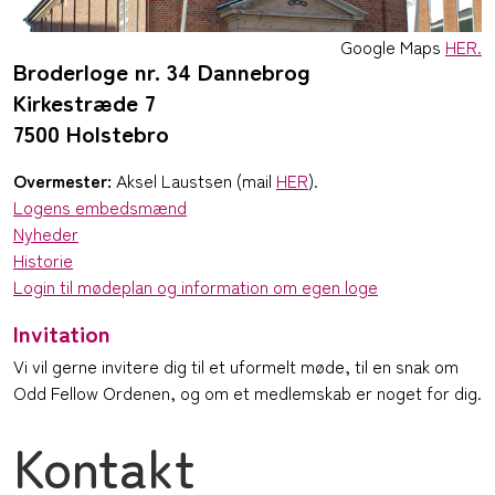
Google Maps
HER.
Broderloge nr. 34 Dannebrog
Kirkestræde 7
7500 Holstebro
Overmester:
Aksel Laustsen (mail
HER
).
Logens embedsmænd
Nyheder
Historie
Login til mødeplan og information om egen loge
Invitation
Vi vil gerne invitere dig til et uformelt møde, til en snak om
Odd Fellow Ordenen, og om et medlemskab er noget for dig.
Kontakt